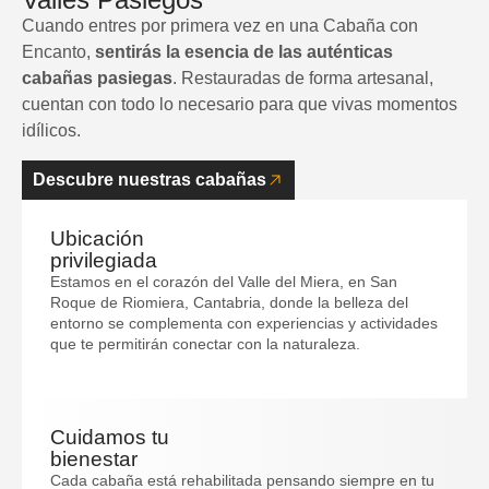
question
Cuando entres por primera vez en una Cabaña con
the
mark
Encanto,
sentirás la esencia de las auténticas
question
key
cabañas pasiegas
. Restauradas de forma artesanal,
mark
to
cuentan con todo lo necesario para que vivas momentos
key
get
idílicos.
to
the
get
Descubre nuestras cabañas
keyboard
the
shortcuts
keyboard
for
shortcuts
Ubicación
privilegiada
changing
for
Estamos en el corazón del Valle del Miera, en San
dates.
changing
Roque de Riomiera, Cantabria, donde la belleza del
dates.
entorno se complementa con experiencias y actividades
que te permitirán conectar con la naturaleza.
Cuidamos tu
bienestar
Cada cabaña está rehabilitada pensando siempre en tu