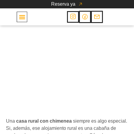
Reserva ya
Las Cabañas
Cabañas
Cabañas con chimenea:
la escapada rural del
otoño
28 de noviembre de 2018
Una
casa rural con chimenea
siempre es algo especial.
Si, además, ese alojamiento rural es una cabaña de