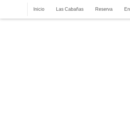
Inicio
Las Cabañas
Reserva
En
Cabañas
Cabañas con 
para una esca
en familia
12 de diciembre de 2018