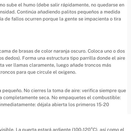
cómo sube el humo (debe salir rápidamente, no quedarse en
tensidad. Continúa añadiendo palitos pequeños a medida
a de fallos ocurren porque la gente se impacienta o tira
cama de brasas de color naranja oscuro. Coloca uno o dos
s dedos). Forma una estructura tipo parrilla donde el aire
asta ver llamas claramente, luego añade troncos más
troncos para que circule el oxígeno.
equeño. No cierres la toma de aire: verifica siempre que
leña completamente seca. No empaquetes el combustible:
a inmediatamente: déjala abierta los primeros 15-20
isible. La puerta estará ardiente (100-120°C), así como el