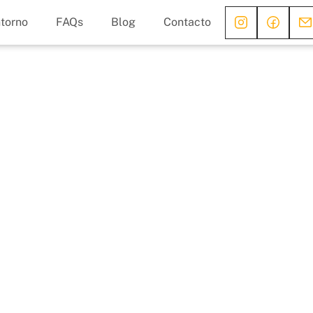
torno
FAQs
Blog
Contacto
er la
tu cabaña
áctica