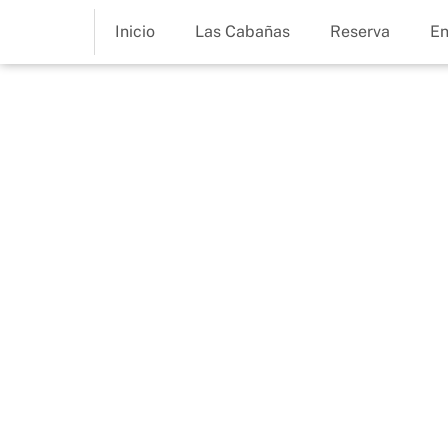
Inicio
Las Cabañas
Reserva
En
Cabañas
Cómo encend
chimenea de 
rural: guía pr
27 de enero de 2026