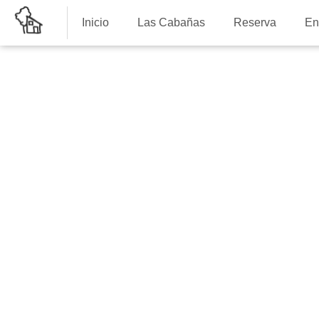
Inicio
Las Cabañas
Reserva
En
Entorno
Disfruta de un
cultural en los
pasiegos: histo
arte románic
más