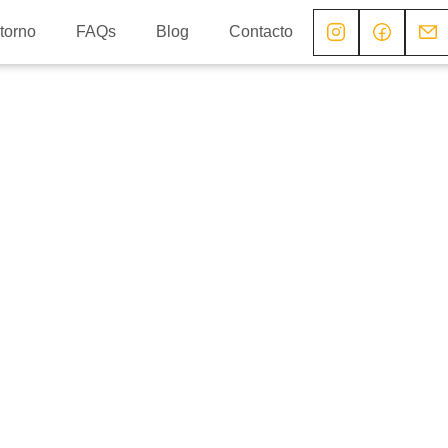
torno
FAQs
Blog
Contacto
 plan
 valles
ria local,
o y mucho