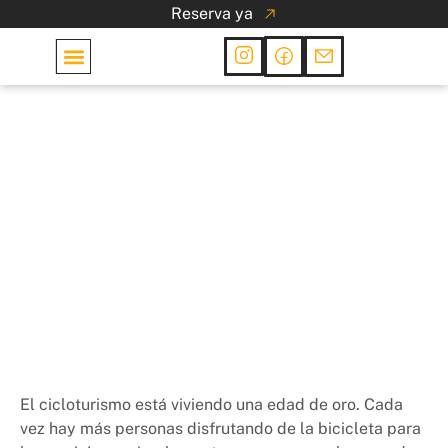
Reserva ya
Las Cabañas
Planes
Explora Cantabria sobre
dos ruedas: las mejores
rutas en bicicleta
16 de agosto de 2023
El cicloturismo está viviendo una edad de oro. Cada
vez hay más personas disfrutando de la bicicleta para