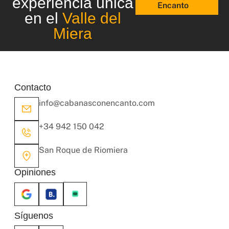
experiencia única
Encanto
en el
Valle del
Miera
Contacto
info@cabanasconencanto.com
+34 942 150 042
San Roque de Riomiera
Opiniones
Síguenos