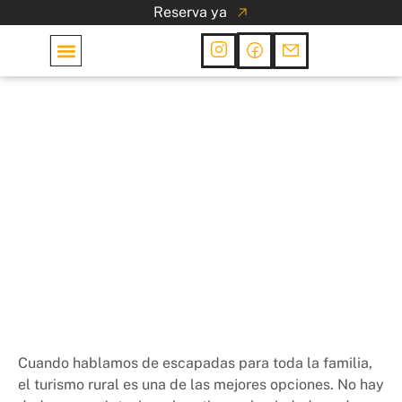
Reserva ya
Las Cabañas
Varios
Turismo rural en
Cantabria para toda la
familia
27 de febrero de 2024
Cuando hablamos de escapadas para toda la familia,
el turismo rural es una de las mejores opciones. No hay