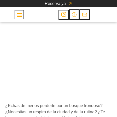
Reserva ya
Las Cabañas
Planes
Una ruta muy completa:
conoce el hayedo de la
Zamina
28 de junio de 2023
¿Echas de menos perderte por un bosque frondoso?
¿Necesitas un respiro de la ciudad y de la rutina? ¿Te