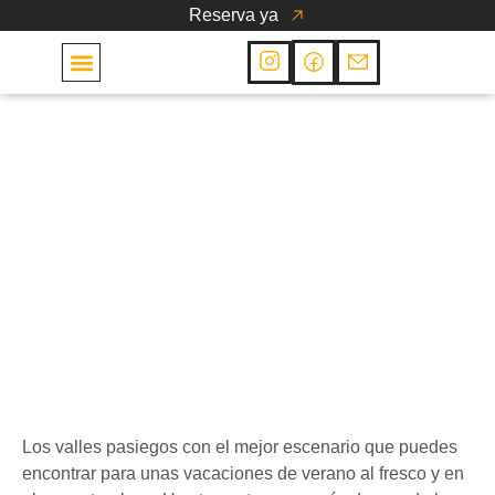
Reserva ya
Las Cabañas
Entorno
Valle del Pisueña: un
rincón mágico para una
escapada con mucho
encanto
22 de junio de 2023
Los valles pasiegos con el mejor escenario que puedes
encontrar para unas vacaciones de verano al fresco y en