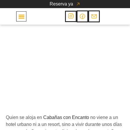
Reserva ya
Las Cabañas
Cabañas
Alojarse en una cabaña
pasiega: qué debes
saber antes de venir a
Cabañas con Encanto
24 de febrero de 2026
Quien se aloja en
Cabañas con Encanto
no viene a un
hotel urbano ni a un resort, sino a vivir durante unos días