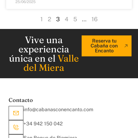
25/06/2025
1
2
3
4
5
…
16
Vive una
Reserva tu
Cabaña con
experiencia
Encanto
única en el
Valle
del Miera
Contacto
info@cabanasconencanto.com
+34 942 150 042
San Roque de Riomiera