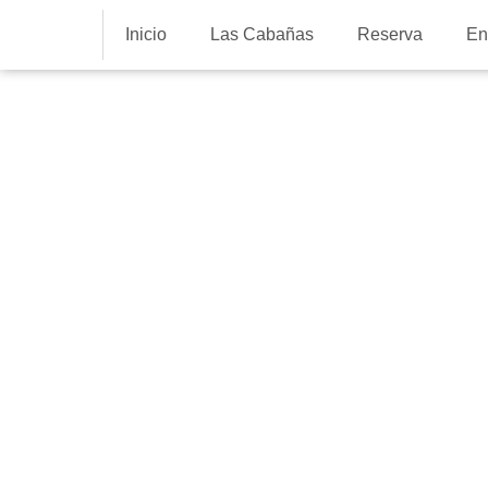
Inicio
Las Cabañas
Reserva
En
Planes
Rutas de sen
fáciles en los 
pasiegos para
familia
28 de agosto de 2019