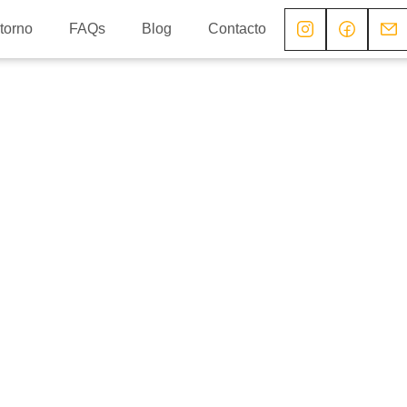
torno
FAQs
Blog
Contacto
derismo
valles
 toda la