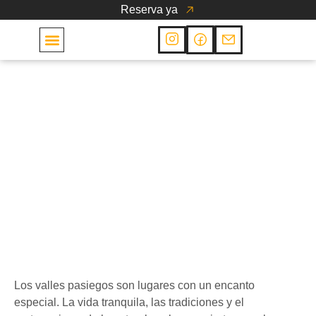
Reserva ya
Las Cabañas
Cabañas
Descubre el encanto de
la vida pasiega
21 de noviembre de 2018
Los valles pasiegos son lugares con un encanto
especial. La vida tranquila, las tradiciones y el