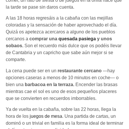
comer, un rato de siesta o de juegos en la orilla hace que
la tarde se pase sin daros cuenta.
A las 18 horas regresáis a la cabaña con las mejillas
coloradas y la sensación de haber aprovechado el día.
Quizá os apetezca acercaros a alguno de los pueblos
cercanos a
comprar una
quesada pasiega
y unos
sobaos.
Son el recuerdo más dulce que os podéis llevar
de Cantabria y un capricho que sabe aún mejor si se
comparte.
La cena puede ser en un
restaurante cercano
—hay
opciones caseras a menos de 10 minutos en coche— o
bien una
barbacoa en la terraza.
Encender las brasas
mientras cae el sol es uno de esos pequeños placeres
que se convierten en recuerdos imborrables.
Ya de vuelta en la cabaña, sobre las 22 horas, llega la
hora de los
juegos de mesa
. Una partida de cartas, un
dominó o un trivial en familia es la forma ideal de terminar