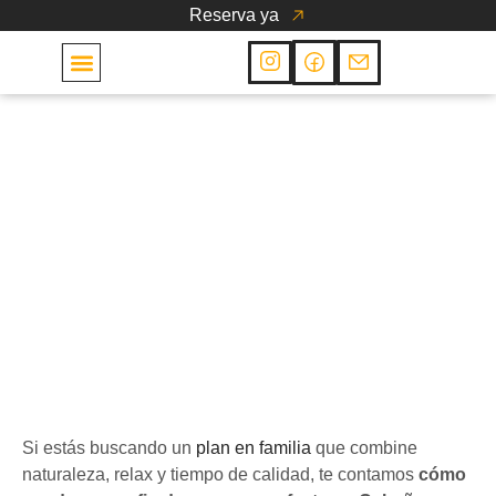
Reserva ya
Las Cabañas
Cabañas
Escapada rural en
familia: así es un fin de
semana en nuestras
cabañas
21 de agosto de 2025
Si estás buscando un
plan en familia
que combine
naturaleza, relax y tiempo de calidad, te contamos
cómo