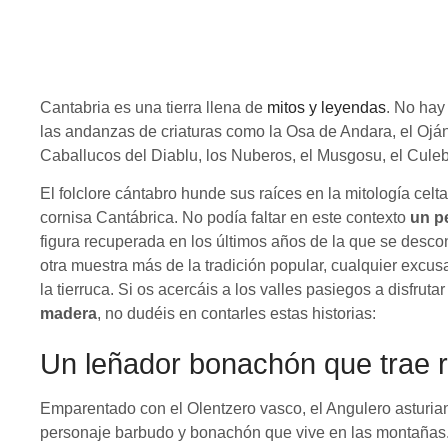
Cantabria es una tierra llena de
mitos y leyendas
. No hay
las andanzas de criaturas como la Osa de Andara, el Oján
Caballucos del Diablu, los Nuberos, el Musgosu, el Culeb
El folclore cántabro hunde sus raíces en la mitología cel
cornisa Cantábrica. No podía faltar en este contexto
un p
figura recuperada en los últimos años de la que se desco
otra muestra más de la tradición popular, cualquier excus
la tierruca. Si os acercáis a los valles pasiegos a disfruta
madera
, no dudéis en contarles estas historias:
Un leñador bonachón que trae 
Emparentado con el Olentzero vasco, el Angulero asturiano
personaje barbudo y bonachón que vive en las montañas.