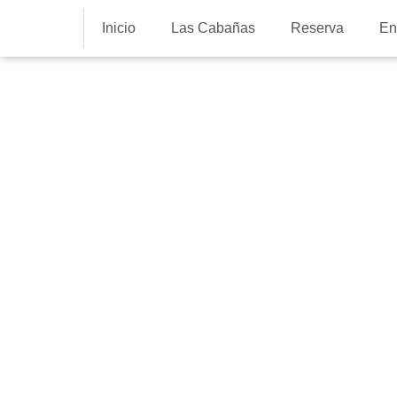
Inicio
Las Cabañas
Reserva
En
Entorno
Navidad y tra
Cantabria: el 
Anjanas
16 de diciembre de 2020