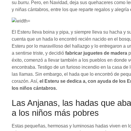
su
burru.
Pero, en Navidad, deja sus quehaceres como le
y niñas cántabros, entre los que reparte regalos y alegr
El Esteru lleva boina y pipa, y siempre lleva su hacha y s
cuenta que un hada lo encontró recién nacido en el bos
Esteru por lo maravilloso del hallazgo y lo entregaron a u
a sentirse triste, y decidió
fabricar juguetes de madera
p
éxito, comenzó a llevar también a los pueblos en donde ve
encontraba. Testigo de un furioso incendio en la casa de l
las llamas. Sin embargo, el hada que lo encontró de peq
corazón. Así,
el Esteru se dedica a, con ayuda de los 
los niños cántabros.
Las Anjanas, las hadas que ab
a los niños más pobres
Estas pequeñas, hermosas y luminosas hadas viven en lo