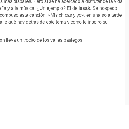
s más dispares. Pero sí se ha acercado a disfrutar de la vida
rafía y a la música. ¿Un ejemplo? El de
Issak
. Se hospedó
lí compuso esta canción, «Mis chicas y yo», en una sola tarde
lle qué hay detrás de este tema y cómo le inspiró su
n lleva un trocito de los valles pasiegos.