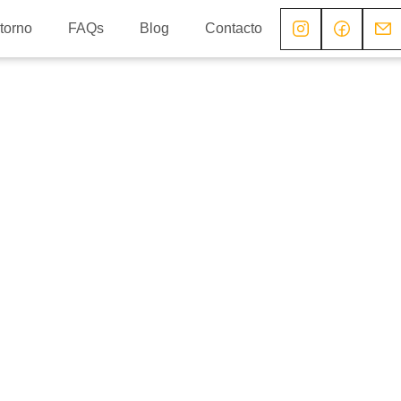
torno
FAQs
Blog
Contacto
tistas!
atividad en
eza