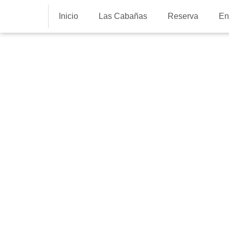
Inicio
Las Cabañas
Reserva
En
Varios
¡Nos visitan ar
Dispara tu cre
plena natural
15 de septiembre de 2022