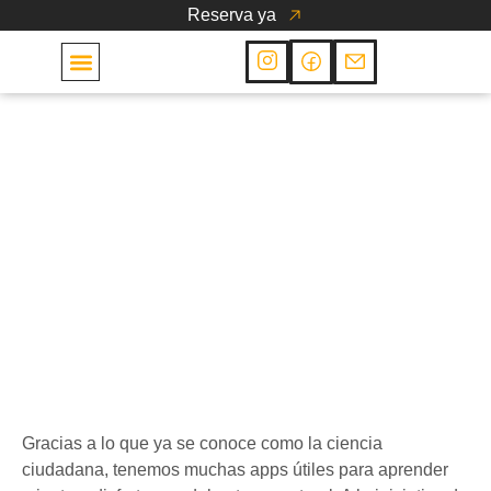
Reserva ya
Las Cabañas
Varios
5 apps de ciencia
ciudadana para
aprender y cuidar del
entorno
29 de abril de 2021
Gracias a lo que ya se conoce como la ciencia
ciudadana, tenemos muchas apps útiles para aprender