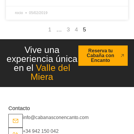
rocio
05/02/2019
1
…
3
4
5
Vive una
Reserva tu
Cabaña con
experiencia única
Encanto
en el
Valle del
Miera
Contacto
info@cabanasconencanto.com
+34 942 150 042