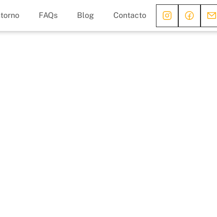
torno
FAQs
Blog
Contacto
 una
l con niños
r una
gital total