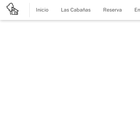
Inicio
Las Cabañas
Reserva
En
Planes
Qué hacer en
escapada rura
para consegui
desconexión di
5 de agosto de 2020